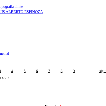
pografía límite
LUIS ALBERTO ESPINOZA
mental
3
4
5
6
7
8
9
…
sigu
30 4583