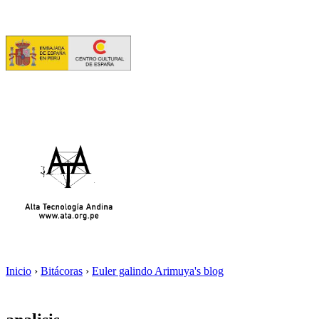
Inicio
›
Bitácoras
›
Euler galindo Arimuya's blog