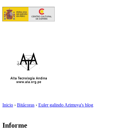
Inicio
›
Bitácoras
›
Euler galindo Arimuya's blog
Informe