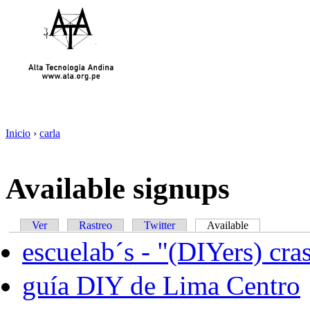
Inicio
›
carla
Available signups
Ver
Rastreo
Twitter
Available
escuelab´s - "(DIYers) cra
guía DIY de Lima Centro