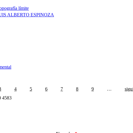
pografía límite
LUIS ALBERTO ESPINOZA
mental
3
4
5
6
7
8
9
…
sigu
30 4583