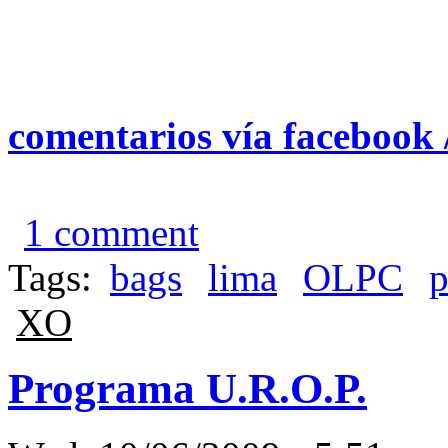
comentarios vía facebook 
1 comment
Tags:
bags
lima
OLPC
p
XO
Programa U.R.O.P.