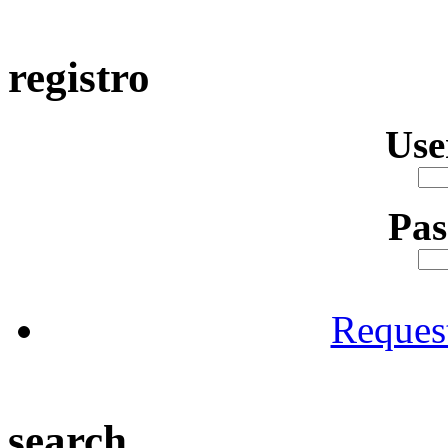
registro
Us
Pa
Reques
search