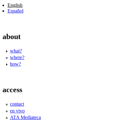
English
Español
about
what?
where?
how?
access
contact
en vivo
ATA Mediateca