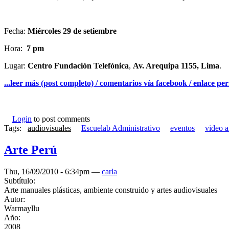
Fecha:
Miércoles 29 de setiembre
Hora:
7 pm
Lugar:
Centro Fundación Telefónica
,
Av. Arequipa 1155, Lima
.
...leer más (post completo) / comentarios vía facebook / enlace p
Login
to post comments
Tags:
audiovisuales
Escuelab Administrativo
eventos
video a
Arte Perú
Thu, 16/09/2010 - 6:34pm —
carla
Subtítulo:
Arte manuales plásticas, ambiente construido y artes audiovisuales
Autor:
Warmayllu
Año:
2008