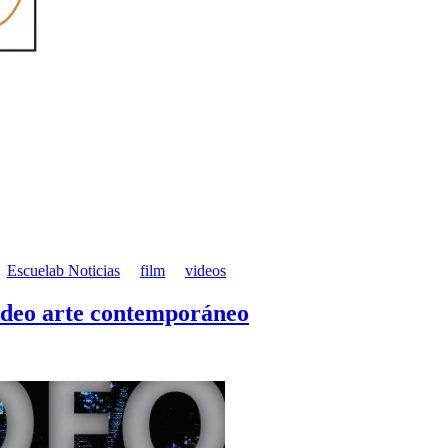
Escuelab Noticias
film
videos
ideo arte contemporáneo