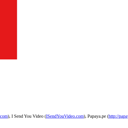
.com
), I Send You Video (
ISendYouVideo.com
), Papaya.pe (
http://papa