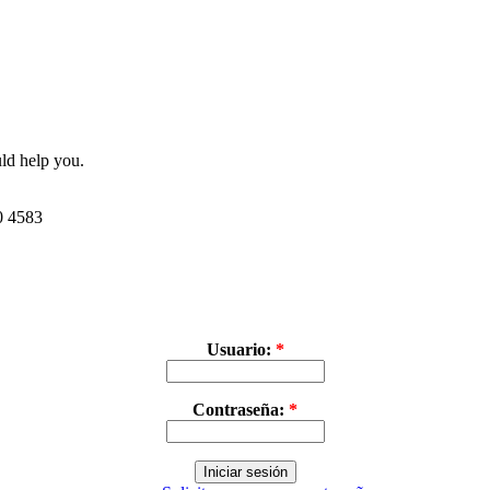
uld help you.
30 4583
Usuario:
*
Contraseña:
*