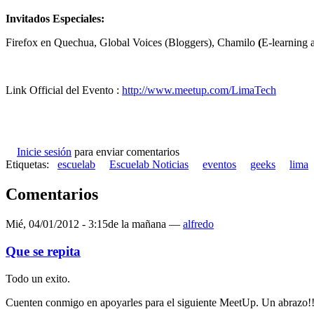
Invitados Especiales:
Firefox en Quechua, Global Voices (Bloggers), Chamilo
(
E-learning 
Link Official del Evento :
http://www.meetup.com/LimaTech
Inicie sesión
para enviar comentarios
Etiquetas:
escuelab
Escuelab Noticias
eventos
geeks
lima
Comentarios
Mié, 04/01/2012 - 3:15de la mañana —
alfredo
Que se repita
Todo un exito.
Cuenten conmigo en apoyarles para el siguiente MeetUp. Un abrazo!