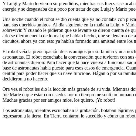
Y Luigi y Mario lo vieron sorprendidos, mientras sus fuerzas se acabaro
energía y se desgastaba de a poco por tratar de que Luigi y Mario pue
Una noche cuando el robot se dio cuenta que ya no contaba con pieza
para sus queridos amigos. Al día siguiente en la mañana Luigi y Mario 
sobrevivir. Y cuando le pidieron que se levante se dieron cuenta de 
ario se dieron cuenta de lo mal que habían hecho, que se llenaron de a
circuitos, ahora ya con esto ya habían formado una amistad entre los t
El robot veía la preocupación de sus amigos por su familia y una noche
astronautas. El robot escuchaba la conversación que tuvieron con sus e
de astronautas dijeron: Para hacer que la nace vuelva a funcionar saqu
base de astronautas había puesto para esos casos de emergencia. Cuand
central para poder hacer que su nave funcione. Háganlo por su familia.
decidieron a no hacerlo.
Ora vez el robot les dio la lección más grande de su vida. Mientras do
fue Marte o que estar con ustedes por un tiempo me sentí un humano más
Muchas gracias por ser amigos míos, los quiero. ¡Yo robot!
Los astronautas, mientras escuchaban la grabación, botaban lágrimas po
regresaron a la tierra. En Tierra contaron lo sucedido y cómo un robot 