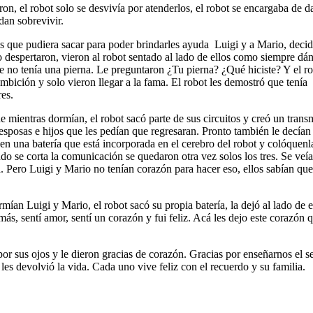
n, el robot solo se desvivía por atenderlos, el robot se encargaba de dar
dan sobrevivir.
s que pudiera sacar para poder brindarles ayuda
Luigi y a Mario, decid
despertaron, vieron al robot sentado al lado de ellos como siempre dánd
que no tenía una pierna. Le preguntaron ¿Tu pierna? ¿Qué hiciste? Y el
mbición y solo vieron llegar a la fama. El robot les demostró que tenía
res.
 mientras dormían, el robot sacó parte de sus circuitos y creó un transm
sposas e hijos que les pedían que regresaran. Pronto también le decían q
en una batería que está incorporada en el cerebro del robot y colóquenl
o se corta la comunicación se quedaron otra vez solos los tres. Se veían
 Pero Luigi y Mario no tenían corazón para hacer eso, ellos sabían que d
rmían Luigi y Mario, el robot sacó su propia batería, la dejó al lado de
, sentí amor, sentí un corazón y fui feliz. Acá les dejo este corazón q
r sus ojos y le dieron gracias de corazón. Gracias por enseñarnos el se
les devolvió la vida. Cada uno vive feliz con el recuerdo y su familia.