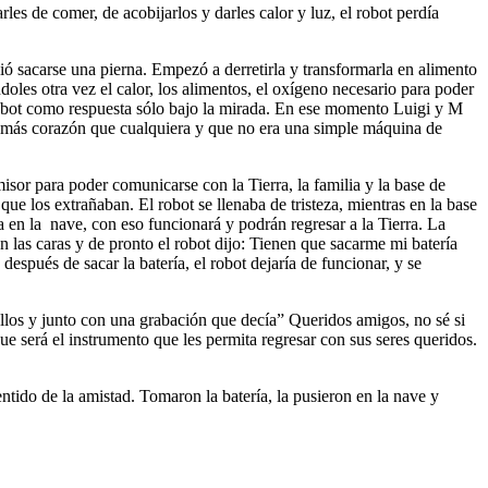
les de comer, de acobijarlos y darles calor y luz, el robot perdía
ió sacarse una pierna. Empezó a derretirla y transformarla en alimento
oles otra vez el calor, los alimentos, el oxígeno necesario para poder
 robot como respuesta sólo bajo la mirada. En ese momento Luigi y M
más corazón que cualquiera y que no era una simple máquina de
isor para poder comunicarse con la Tierra, la familia y la base de
ue los extrañaban. El robot se llenaba de tristeza, mientras en la base
a en la
nave, con eso funcionará y podrán regresar a la Tierra. La
 las caras y de pronto el robot dijo: Tienen que sacarme mi batería
espués de sacar la batería, el robot dejaría de funcionar, y se
 ellos y junto con una grabación que decía” Queridos amigos, no sé si
ue será el instrumento que les permita regresar con sus seres queridos.
ntido de la amistad. Tomaron la batería, la pusieron en la nave y