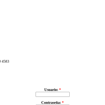
30 4583
Usuario:
*
Contraseña:
*