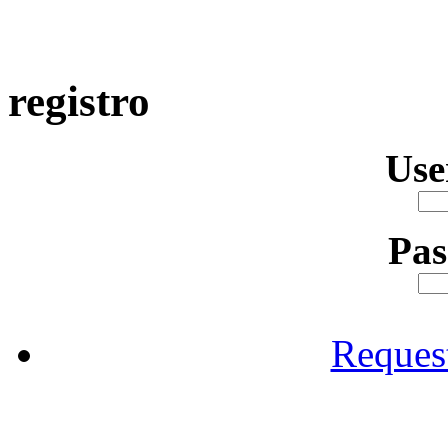
registro
Us
Pa
Reques