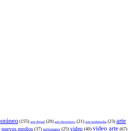
poráneo
arte
(155)
(20)
(21)
(23)
arte digital
arte electrónico
arte multimedia
video arte
video
nuevos medios
)
(37)
(25)
(40)
(67)
performance