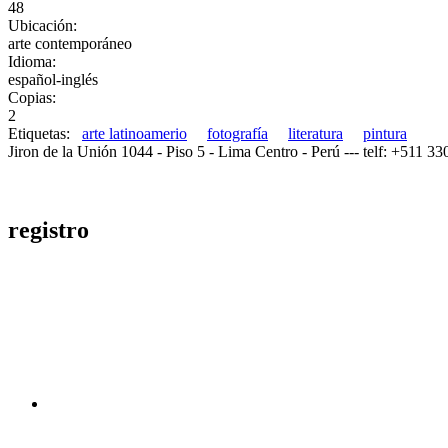
48
Ubicación:
arte contemporáneo
Idioma:
español-inglés
Copias:
2
Etiquetas:
arte latinoamerio
fotografía
literatura
pintura
Jiron de la Unión 1044 - Piso 5 - Lima Centro - Perú --- telf: +511 3
registro