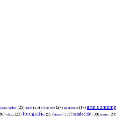
arte contem
(25)
(26)
(27)
(17)
video arte
uevos medios
teatro
arquitectura
fotografía
instalación
26)
(23)
(55)
(17)
(38)
(24
cultura
historia
musica