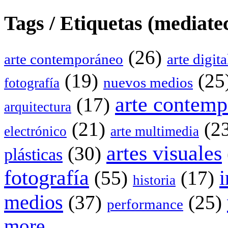
Tags / Etiquetas (mediate
(26)
arte contemporáneo
arte digita
(19)
(25
nuevos medios
fotografía
arte contem
(17)
arquitectura
(21)
(23
electrónico
arte multimedia
artes visuales
(30)
plásticas
fotografía
i
(55)
(17)
historia
medios
(37)
(25)
performance
more...