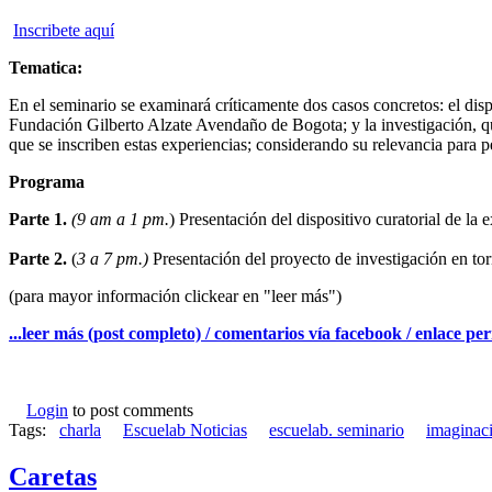
Inscribete aquí
Tematica:
En el seminario se examinará críticamente dos casos concretos: el disp
Fundación Gilberto Alzate Avendaño de Bogota; y la investigación, qu
que se inscriben estas experiencias; considerando su relevancia para p
Programa
Parte 1.
(9 am a 1 pm.
) Presentación del dispositivo curatorial de l
Parte 2.
(
3 a 7 pm.)
Presentación del proyecto de investigación en torn
(para mayor información clickear en "leer más")
...leer más (post completo) / comentarios vía facebook / enlace p
Login
to post comments
Tags:
charla
Escuelab Noticias
escuelab. seminario
imaginac
Caretas