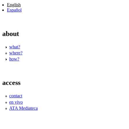
English
Español
about
what?
where?
how?
access
contact
en vivo
ATA Mediateca