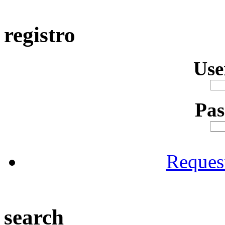
registro
Us
Pa
Reques
search