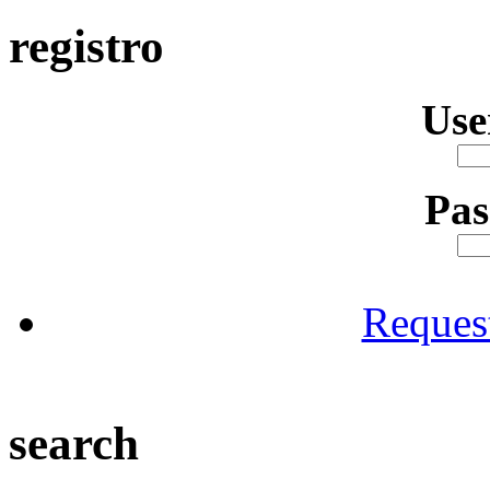
registro
Us
Pa
Reques
search