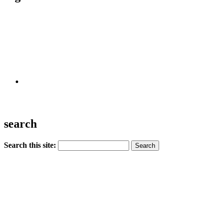
search
Search this site: