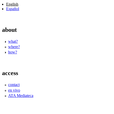
English
Español
about
what?
where?
how?
access
contact
en vivo
ATA Mediateca