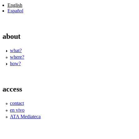
English
Español
about
what?
where?
how?
access
contact
en vivo
ATA Mediateca