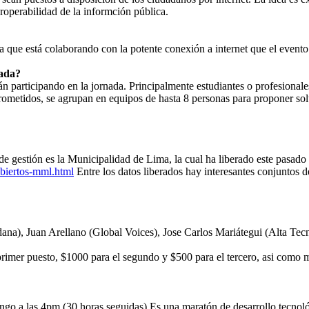
eroperabilidad de la informción pública.
que está colaborando con la potente conexión a internet que el evento 
nada?
rán participando en la jornada. Principalmente estudiantes o profesiona
metidos, se agrupan en equipos de hasta 8 personas para proponer sol
de gestión es la Municipalidad de Lima, la cual ha liberado este pasado 
biertos-mml.html
Entre los datos liberados hay interesantes conjuntos de
na), Juan Arellano (Global Voices), Jose Carlos Mariátegui (Alta Tec
primer puesto, $1000 para el segundo y $500 para el tercero, asi como
ngo a las 4pm (30 horas seguidas) Es una maratón de desarrollo tecnol