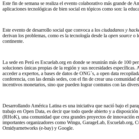
Este fin de semana se realiza el evento colaborativo más grande de Am
aplicaciones tecnológicas de bien social en tópicos como son: la educa
Este evento de desarrollo social que convoca a los
ciudadanos y hack
derivan los problemas, como es la tecnología desde la
open source
o l
continente.
La sede en Perú es Escuelab.org en donde se reunirán más de 100 pers
soluciones únicas propias de la región y sus necesidades específicas. A
acceder a expertos, a bases de datos de ONG`s, a open data recopilada
conferencia, con las demás sedes, con el fin de crear una comunidad di
incentivos monetarios, sino que pueden lograr contratos con las diver
Desarrollando América Latina es una iniciativa que nació bajo el par
trabajo en Open Data, es decir que todo quede abierto y a disposició
(RHoK), una comunidad que crea grandes proyectos de innovación enfo
importantes organizadores como Wingu, GarageLab, Escuelab.org, Cub
Omidyarnetworks (e-bay) y Google.