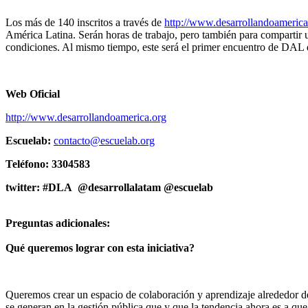
Los más de 140 inscritos a través de
http://www.desarrollandoamerica
América Latina. Serán horas de trabajo, pero también para compartir u
condiciones. Al mismo tiempo, este será el primer encuentro de DAL q
Web Oficial
http://www.desarrollandoamerica.org
Escuelab:
contacto@escuelab.org
Teléfono: 3304583
twitter: #
DLA
@desarrollalatam
@escuelab
Preguntas adicionales:
Qué queremos lograr con esta iniciativa?
Queremos crear un espacio de colaboración y aprendizaje alrededor del
se generan en la gestión pública que y que la tendencia ahora es a que 