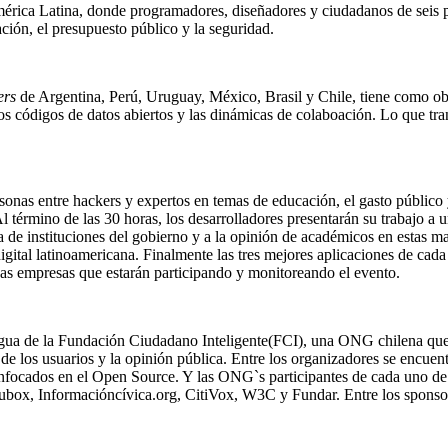
érica Latina, donde programadores, diseñadores y ciudadanos de seis pa
ción, el presupuesto público y la seguridad.
ers
de Argentina, Perú, Uruguay, México, Brasil y Chile, tiene como ob
os códigos de datos abiertos y las dinámicas de colaboación. Lo que tr
onas entre hackers y expertos en temas de educación, el gasto público 
l término de las 30 horas, los desarrolladores presentarán su trabajo a 
 de instituciones del gobierno y a la opinión de académicos en estas m
gital latinoamericana. Finalmente las tres mejores aplicaciones de cada
sas empresas que estarán participando y monitoreando el evento.
agua de la Fundación Ciudadano Inteligente(FCI), una ONG chilena que 
n de los usuarios y la opinión pública. Entre los organizadores se enc
cados en el Open Source. Y las ONG`s participantes de cada uno de lo
ox, Informacióncívica.org, CitiVox, W3C y Fundar. Entre los sponsor