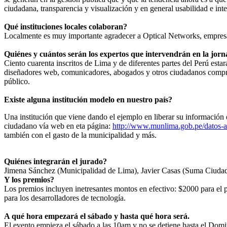
ciudadana, transparencia y visualización y en general usabilidad e int
Qué instituciones locales colaboran?
Localmente es muy importante agradecer a Optical Networks, empresa 
Quiénes y cuántos serán los expertos que intervendrán en la jor
Ciento cuarenta inscritos de Lima y de diferentes partes del Perú esta
diseñadores web, comunicadores, abogados y otros ciudadanos compro
público.
Existe alguna institución modelo en nuestro país?
Una institución que viene dando el ejemplo en liberar su información 
ciudadano vía web en eta página:
http://www.munlima.gob.pe/datos-a
también con el gasto de la municipalidad y más.
Quiénes integrarán el jurado?
Jimena Sánchez (Municipalidad de Lima), Javier Casas (Suma Ciudada
Y los premios?
Los premios incluyen inetresantes montos en efectivo: $2000 para el 
para los desarrolladores de tecnología.
A qué hora empezará el sábado y hasta qué hora será.
El evento empieza el sábado a las 10am y no se detiene hasta el Domi