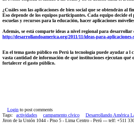
¿Cuáles son las aplicaciones de bien social que se obtendrán al fi
Eso depende de los equipos participantes. Cada equipo decide el p
escuelas y recursos para la educación, hacer aplicaciones móveli
Además, se está comparte ideas a nivel regional para desarrollar 
http://desarrollandoamerica.org/2011/11/ideas-para-aplicaciones-s
En el tema gasto público en Perú la tecnología puede ayudar a l c
vasta cantidad de información de qué instituciones ejecutan qué ob
fortalecer el gasto público.
Login
to post comments
Tags:
actividades
campamento cívico
Desarrollando América L
Jiron de la Unión 1044 - Piso 5 - Lima Centro - Perú --- telf: +511 3