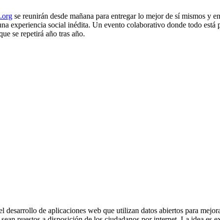
.org
se reunirán desde mañana para entregar lo mejor de sí mismos y en
na experiencia social inédita. Un evento colaborativo donde todo está p
ue se repetirá año tras año.
 desarrollo de aplicaciones web que utilizan datos abiertos para mejorar
sean puestos a disposición de los ciudadanos por internet. La idea es ex