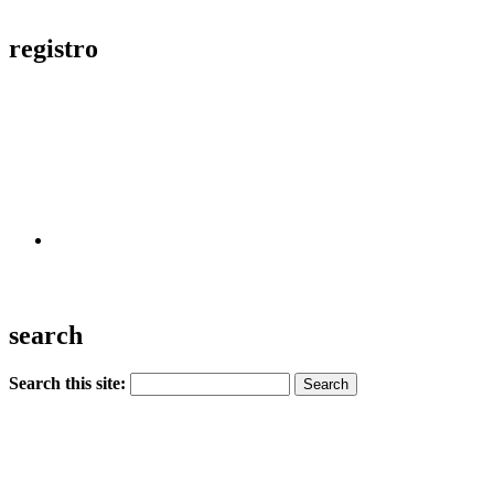
registro
search
Search this site: