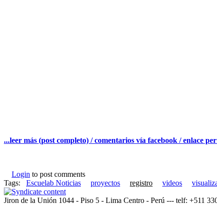
...leer más (post completo) / comentarios vía facebook / enlace p
Login
to post comments
Tags:
Escuelab Noticias
proyectos
registro
videos
visualiz
Jiron de la Unión 1044 - Piso 5 - Lima Centro - Perú --- telf: +511 3