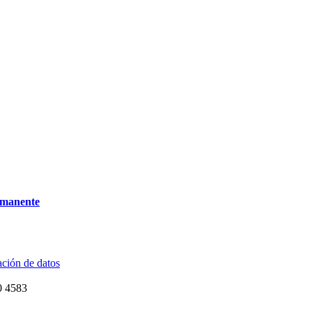
ermanente
ación de datos
30 4583