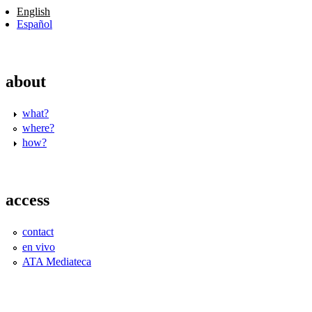
English
Español
about
what?
where?
how?
access
contact
en vivo
ATA Mediateca