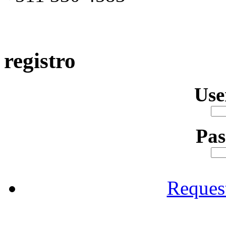
registro
Us
Pa
Reques