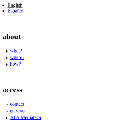
English
Español
about
what?
where?
how?
access
contact
en vivo
ATA Mediateca