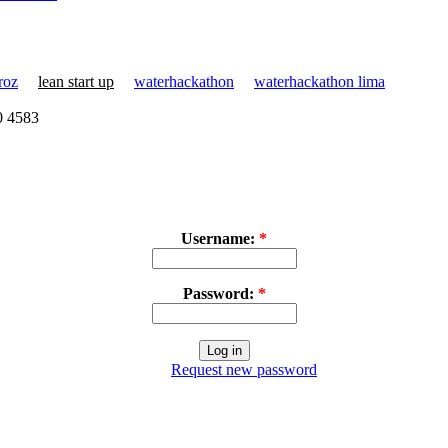
roz
lean start up
waterhackathon
waterhackathon lima
30 4583
Username:
*
Password:
*
Request new password