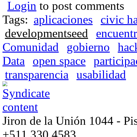
Login
to post comments
Tags:
aplicaciones
civic h
developmentseed
encuent
Comunidad
gobierno
hac
Data
open space
participa
transparencia
usabilidad
Jiron de la Unión 1044 - Pis
+511 330 4583