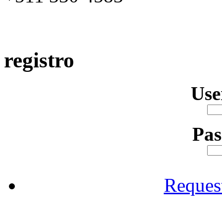
registro
Us
Pa
Reques