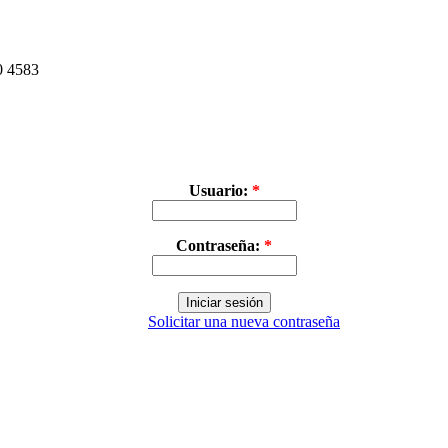
30 4583
Usuario:
*
Contraseña:
*
Solicitar una nueva contraseña