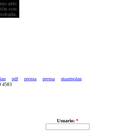
ian
pdf
prensa
prensa
stuartnolan
30 4583
Usuario:
*